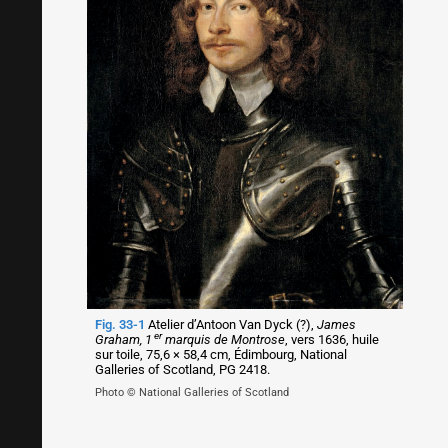
Fig. 33-1
Atelier d’Antoon Van Dyck (?),
James
er
Graham, 1
marquis de Montrose
, vers 1636, huile
sur toile, 75,6 × 58,4 cm, Édimbourg, National
Galleries of Scotland, PG 2418.
Photo © National Galleries of Scotland