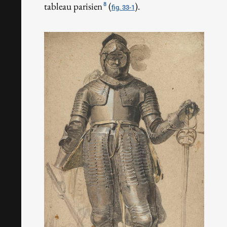
tableau parisien
(
).
8
fig. 33-1