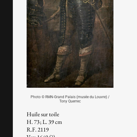
Sur un fond de ciel un homme revêtu d’une armure p
Photo © RMN-Grand Palais (musée du Louvre) /
Tony Querrec
Huile sur toile
H. 73 ; L. 39 cm
R.F. 2119