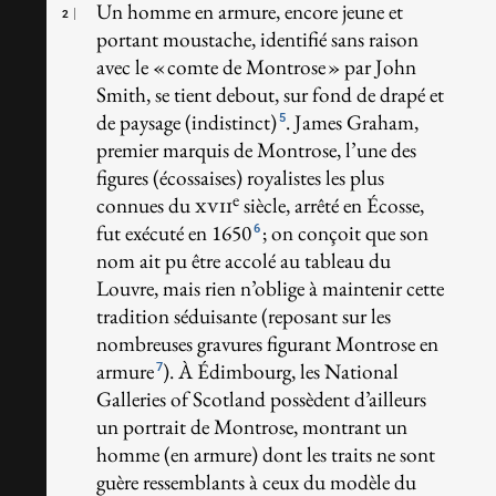
Un homme en armure, encore jeune et
2
portant moustache, identifié sans raison
avec le « comte de Montrose » par John
Smith, se tient debout, sur fond de drapé et
de paysage (indistinct)
. James Graham,
5
premier marquis de Montrose, l’une des
figures (écossaises) royalistes les plus
e
connues du
xvii
siècle, arrêté en Écosse,
fut exécuté en 1650
; on conçoit que son
6
nom ait pu être accolé au tableau du
Louvre, mais rien n’oblige à maintenir cette
tradition séduisante (reposant sur les
nombreuses gravures figurant Montrose en
armure
). À Édimbourg, les National
7
Galleries of Scotland possèdent d’ailleurs
un portrait de Montrose, montrant un
homme (en armure) dont les traits ne sont
guère ressemblants à ceux du modèle du