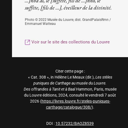
…]nbaʿal, le [suffète, fils de …]nno, le
suffète, [fils de …], éveilleur de la divinité.
Photo © 2022 Musée du Louvre, dist. GrandPalaisRmn /
Emmanuel Watteau
Voir sur le site des collections du Louvre
Citer cette page :
« Cat. 308 », in Hélène Le Meaux (dir.),
Les stèles
puniques de Carthage au musée du Louvre.
Des offrandes à Tanit et à Baal Hammon
, Paris, musée
du Louvre éditions, 2024
, consulté le vendredi 7 août
2026
(
https://livres.louvre.fr/steles-puniques-
carthage/catalogue/308/
).
DOI :
10.57232/BAOZ8539