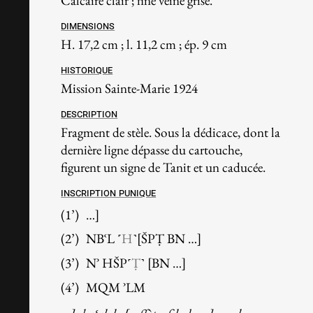
Calcaire clair ; fine veine grise.
Dimensions
H. 17,2 cm ; l. 11,2 cm ; ép. 9 cm
Historique
Mission
Sainte-Marie 1924
Description
Fragment de stèle. Sous la dédicace, dont la
dernière ligne dépasse du cartouche,
figurent un signe de Tanit et un caducée.
Inscription punique
(1’)
…]
(2’)
NBʿL ˹
H
˺[ŠPṬ BN …]
(3’)
Nʾ HŠP˹
Ṭ
˺ [BN …]
(4’)
MQM ʾLM