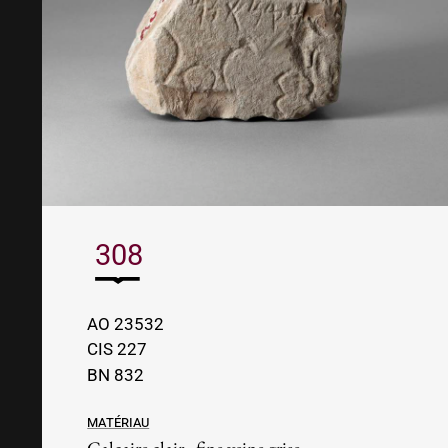
308
AO 23532
CIS 227
BN 832
Matériau